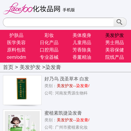
护肤品
彩妆
美体瘦身
美发护发
医学美容
日化产品
儿童用品
男士用品
原料包装
口腔用品
芳香除臭
美容保健
oem/odm
专业器械
香薰精油
院线产品
首页
>
美发护发
>
染发膏
好乃乌 茂圣草本 白发
类别：
美发护发--
染发膏/
转黑多
公司: 河南发秀源生物科
蜜植素凯捷染发膏
类别：
美发护发--
染发膏/
公司: 广州市蜜植素化妆