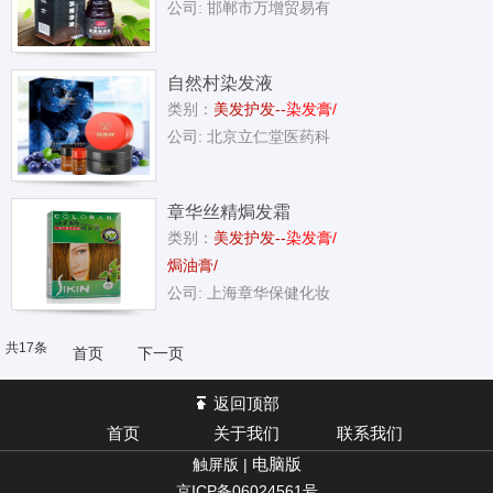
公司: 邯郸市万增贸易有
自然村染发液
类别：
美发护发--
染发膏/
公司: 北京立仁堂医药科
章华丝精焗发霜
类别：
美发护发--
染发膏/
130ml（1
焗油膏/
公司: 上海章华保健化妆
共17条
首页
下一页
返回顶部
首页
关于我们
联系我们
电脑版
触屏版 |
京ICP备06024561号