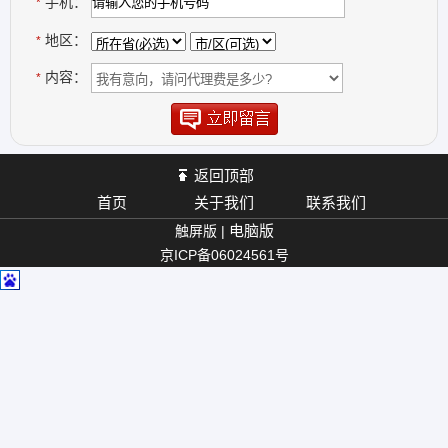
手机：
*
度研发，持续发展十几年，取得了在生物高功能化妆品全球范围内领
先性的优势。我们积极努力利用先进生物学技术开发天然生物原料并
地区：
*
开发出高功能性化妆品；通过洁净生产工艺将先进生物学技术移植到
内容：
美容健康领域，为人类创造更高品质更美丽的生活；我们是关注自然
*
和环境的负责任企业，我们努力利用生物资源再利用项目来有效控制
环境污染并创造高洁净绿色健康的产业发展。
仙竹社通过高洁净生产工艺将先进的生物学技术移植到美容领域，相
对于传统化妆品生产我们获得了具有代差的技术，传统的生化化妆品
返回顶部
和草本萃取化妆品的成分无法为皮肤细胞直接吸收利用，只能浮在皮
首页
关于我们
联系我们
肤表面起到有限的补水保湿的作用，而仙竹社通过具有专利的生物双
电脑版
触屏版 |
重微屋发酵技术，让各种天然的化妆品有机原料通过神奇的发酵过程
京ICP备06024561号
转化为皮肤细胞可以直接吸收的单糖类、不饱和脂肪酸类、游离氨基
酸类成分，这些成分可以直接为细胞提供营养和能量，可以促进不同
功能性的细胞的分裂和生产，从而解决不同的皮肤问题，这种生物发
酵技术使我们的产品成为天然的对皮肤具有高修复功能的产品。