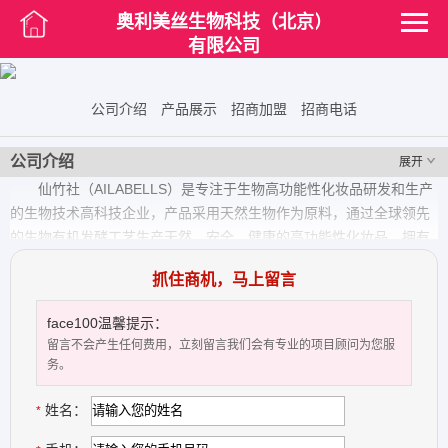
奥利美丝生物科技（北京）
有限公司
公司介绍
产品展示
招商加盟
招商电话
公司介绍
展开
仙竹社（AILABELLS）是专注于生物高功能性化妆品研发和生产
的生物技术高科技企业，产品采用天然生物作为原料，通过全球领先
的生物有机发酵工艺生产天然、安全、健康的高功能性化妆品。拥有
“仙竹社”“AILABELLS”“云蔻之约”等品牌，产品在全国及诸多海外国家
抓住商机，马上留言
具有广泛的声誉和市场占有率，我们在生物高功能性化妆品研发和生
产领域具有全球领先性优势，并将持续引领生物高功能化妆品行业的
face100温馨提示：
发展。
留言不会产生任何费用，立刻留言我们会有专业的项目顾问为您服
务。
仙竹社（AILABELLS）倡导“天然（Natural）、幸福
（Happiness）、环境（Environment）”的理念。从2004年起，仙竹
姓名：
*
社韩国水原大学生命科学中央研究院利用生物技术在化妆品领域内深