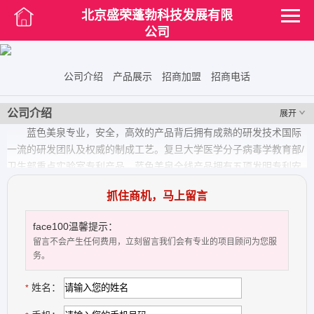
北京盛荣蓬勃科技发展有限
公司
公司介绍
产品展示
招商加盟
招商电话
公司介绍
展开
蓝色美泉专业，安全，高效的产品背后拥有成熟的研发技术国际
一流的研发团队及权威的制成工艺。复旦大学医学分子病毒学教育部/
卫生部重点实验室专利产品。蓝色美泉全线产品拥有五项发明专利安
全可靠，源于中医传统方剂，将中医精髓和现代医学完美结合，温和
抓住商机，马上留言
清除产道内环境的余留毒素垃圾，通过产品制剂在极短的时间内释放
能量，对皮肤组织产生修复作用，激活引导平滑肌细胞活性，改善女
face100温馨提示：
性妇科炎症、阴道松弛、宫颈炎症等，恢复平滑肌弹性，紧致阴道内
留言不会产生任何费用，立刻留言我们会有专业的项目顾问为您服
壁，亦可修复因生产造成的子宫、阴道私密部位的损伤或恶露排除不
务。
净等一系列生殖系统恢复，蓝色美泉守护女性一生的健康。
姓名：
*