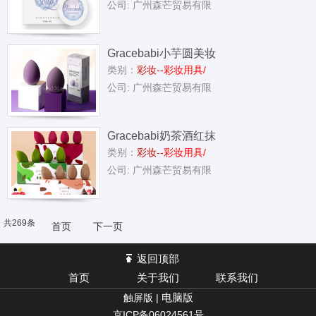
公司: 广州森芒贸易有限
Gracebabi小芋圆美妆
类别：
彩妆--
彩妆用具/
公司: 广州森芒贸易有限
Gracebabi奶茶酒红抹
类别：
彩妆--
彩妆用具/
公司: 广州森芒贸易有限
共269条
首页
下一页
返回顶部
首页
关于我们
联系我们
电脑版
触屏版 |
京ICP备06024561号