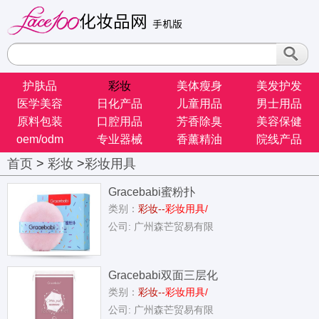
护肤品
彩妆
美体瘦身
美发护发
医学美容
日化产品
儿童用品
男士用品
原料包装
口腔用品
芳香除臭
美容保健
oem/odm
专业器械
香薰精油
院线产品
首页
>
彩妆
>
彩妆用具
Gracebabi蜜粉扑
类别：
彩妆--
彩妆用具/
公司: 广州森芒贸易有限
Gracebabi双面三层化
类别：
彩妆--
彩妆用具/
公司: 广州森芒贸易有限