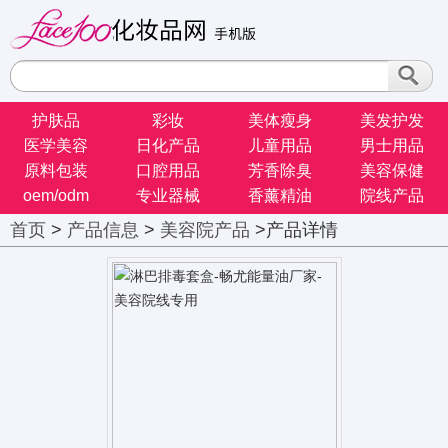
护肤品
彩妆
美体瘦身
美发护发
医学美容
日化产品
儿童用品
男士用品
原料包装
口腔用品
芳香除臭
美容保健
oem/odm
专业器械
香薰精油
院线产品
首页
>
产品信息
>
美容院产品
>产品详情