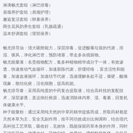
淋漓畅尤套组（淋巴排毒）
肩颈养护套组（肩颈护理）
邂逅复活套组（卵巢保养）
两生花风韵养生套组（乳腺疏通）
温本舒调套组（肾部保养）
畅尤排导油：强大吸附能力，深层排毒，促进酸毒垃圾的代谢，排
湿、驱风，净化淋巴管，预防堵塞，带走多余残留物。
畅尤能量液：名贵植物配方，集多种植物精华成分于一体，有效渗
透，快速推动气血循环，加速新陈代谢，舒缓经络 ，富含活性和能
量，加速血液循环，加速结节代谢，迅速缓解各处不适，僵硬，酸痛
现象，散结化瘀，活化细胞，提高机能。
畅尤排导膏：采用高纯度的中药复合提取液，结合高科技的复配技
术，深层渗透，直达病灶根源，迅速消除体内寒、湿、毒素，回复机
体健康水平。
种子能量粉：通过采用纯天然的中草药精华提炼而成，所取药材都是
天然本草为主，安全无副作用，按不同功效成分比例调和，结合现代
高科技工艺萃取，吸收好，见效快，既能保留药草本身的作用，同时