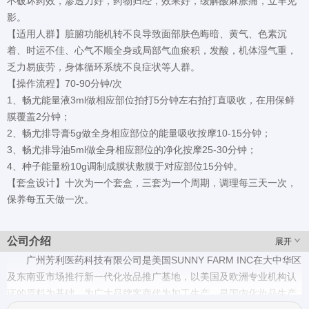
不破坏药效，渗透力好，药物归经，效果好，缓解酸麻胀痛，立竿见
影。
【适用人群】脏腑功能机转不良导致面部肤色晦暗、黄气、色素沉
着、时运不佳、心气不顺全身或局部气血瘀积，发酸，机体湿气重，
乏力易疲劳，身体循环系统不良症状等人群。
【操作流程】70-90分钟/次
1、畅尤能量液3ml做相应部位拍打5分钟左右拍打直吸收，在用保鲜
膜覆盖2分钟；
2、畅尤排导膏5g做全身相应部位的能量吸收按摩10-15分钟；
3、畅尤排导油5ml做全身相应部位的净化按摩25-30分钟；
4、种子能量粉10g调制成膜状敷膜于对应部位15分钟。
【套盒设计】十次为一个套盒，三套为一个周期，调理每三天一次，
保养每五天做一次。
公司介绍
展开
广州芳利医药科技有限公司是美国SUNNY FARM INC在大中华区
及东南亚市场推行新一代化妆品推广基地，以美国及欧洲专业机构认
证的原料为基础、为广大品牌客商代为加工生产。是国内化妆品生产