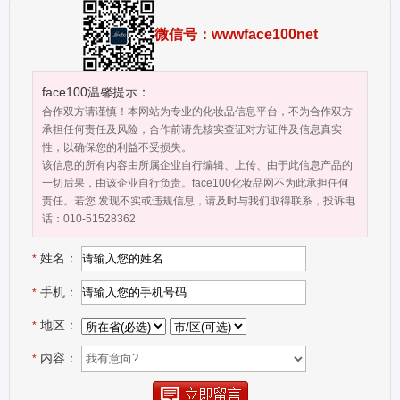
加工行业的高端企业，在专业级的美容品及化妆品加工方面享有很高
地美誉度。 芳利公司总资产3千多万，拥有20多个商标，独立生产、
微信号：wwwface100net
加工车间一栋、办公大楼一栋、宿舍楼一栋，目前拥有欧盟有机认
证。10万级化妆品净化车间及超临界液体萃取车间，原料来源：英
国、澳洲、美国、瑞士、意大利、法国、保加利亚、印度等国，专注
face100温馨提示：
精油加工数十年，主做精油原料批发，主要经营精油原料，复方精油
合作双方请谨慎！本网站为专业的化妆品信息平台，不为合作双方
批发，植物草本油批发生产，复方调理油批发，基础油批发，身体按
承担任何责任及风险，合作前请先核实查证对方证件及信息真实
性，以确保您的利益不受损失。
摩精油，固体精油加工，纯露花水，精油面膜，精油乳液，精油膏霜
该信息的所有内容由所属企业自行编辑、上传、由于此信息产品的
代加工，化妆品代加工，眼部护理系列，生殖美疗系列等。 芳利精油
一切后果，由该企业自行负责。face100化妆品网不为此承担任何
工厂拥有雄厚的技术力量和先进生产设备，成熟的加工工艺及完善的
责任。若您 发现不实或违规信息，请及时与我们取得联系，投诉电
质量保证体系，在国外与知名厂家 ULLR 、 CHEMOILE 等长期稳定
话：010-51528362
合作，在国内 ( 山东、云南、新疆等 ) 多处都有合作基地。坚持天
姓名：
然，有机原料品质，打造纯净，自然，美丽的养生理念，为广大品牌
*
商，电商微商，美容院，养生馆高端定制加工，提供料体打样，包材
手机：
*
设计，产品备案，料体生产灌装一条龙服务！
地区：
*
内容：
*