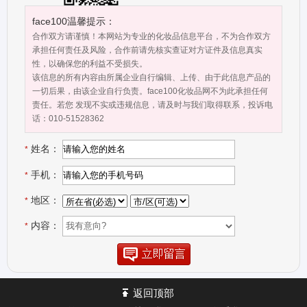
制的三所药科类高等院校之一，广东省培养药学、预防医学和临床医
学等高级技术人才和管理干部的重要基地，是国家大学生文化素质教
face100温馨提示：
育基地和广东省国家执业药师培训中心，也是广东省医药卫生系统继
合作双方请谨慎！本网站为专业的化妆品信息平台，不为合作双方
续教育的重要基地和广东省3家药学法定CMA计量认证单位之一）为
承担任何责任及风险，合作前请先核实查证对方证件及信息真实
性，以确保您的利益不受损失。
了完美体现自然肌肤之美，宁暨研发中心融合广东药科大学，潜心研
该信息的所有内容由所属企业自行编辑、上传、由于此信息产品的
制，设计出针对不同肤质及皮肤问题的产品，高度结合了疗、养、
一切后果，由该企业自行负责。face100化妆品网不为此承担任何
修、护等多重功效。公司面膜、原液、面部护理套盒等产品一经推
责任。若您 发现不实或违规信息，请及时与我们取得联系，投诉电
出，便受到万千消费者的青睐，成为炙手可热的“排行榜”明星产品，
话：010-51528362
在专业美容院线更是供不应求。未来，宁暨公司将始终秉承“健康、生
姓名：
机、绿色、活力”这一公司使命，不懈坚持“健康美丽”的品牌理念，坚
*
守国际创新生物技术领域，集原料采购、配方技术研发于一体，把精
手机：
*
良的传统美容工艺融入的现代美肤科技，用不断完善换得产品卓越，
以稳定的产品使用效果解决所有女人肌肤困扰。宁暨带给中国的，是
地区：
*
有机标准的全新呵护级护肤体验
内容：
*
返回顶部