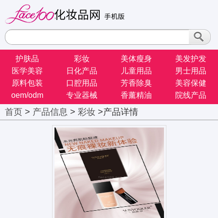
护肤品
彩妆
美体瘦身
美发护发
医学美容
日化产品
儿童用品
男士用品
原料包装
口腔用品
芳香除臭
美容保健
oem/odm
专业器械
香薰精油
院线产品
首页
>
产品信息
>
彩妆
>产品详情