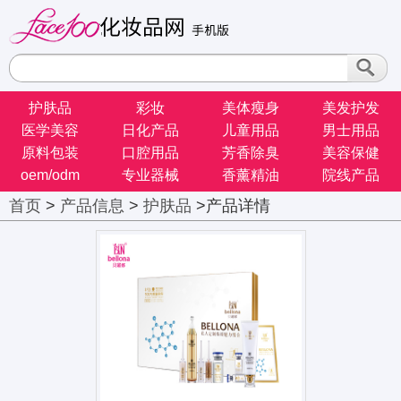
护肤品
彩妆
美体瘦身
美发护发
医学美容
日化产品
儿童用品
男士用品
原料包装
口腔用品
芳香除臭
美容保健
oem/odm
专业器械
香薰精油
院线产品
首页
>
产品信息
>
护肤品
>产品详情