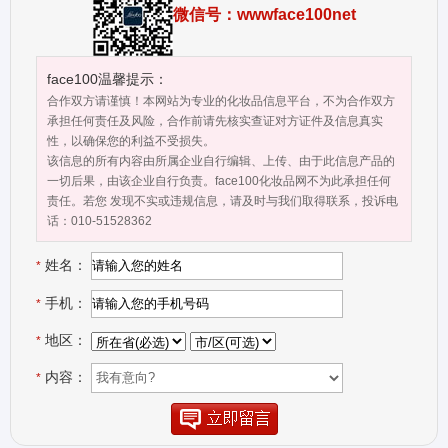
专注于健康美丽事业的大型公司。下属公司有广州安哥生物科技有限
微信号：wwwface100net
公司（主营贝罗娜和赫威尔、微美女人、未来肤四大品牌），安哥国
际商学院等。安哥国际立志成为健康美丽产业“幸福指数最高”的优秀
平台 企业文化： 安哥使命：为实现人类健康和美丽而终身奋斗 企业
face100温馨提示：
愿景：帮助客户成功 成就员工梦想 承担社会责任 企业责任：遵循法
合作双方请谨慎！本网站为专业的化妆品信息平台，不为合作双方
律 崇尚科学 珍爱生命 保证品质 安哥理念：肝胆相照 荣辱与共 安哥
承担任何责任及风险，合作前请先核实查证对方证件及信息真实
性，以确保您的利益不受损失。
经营：成果导向 数字说话 安哥管理：各负其责 各司其职 安哥人才：
该信息的所有内容由所属企业自行编辑、上传、由于此信息产品的
乐观自信 爱与奉献 安哥团队：真诚沟通 创造价值 安哥国际 品行天下
一切后果，由该企业自行负责。face100化妆品网不为此承担任何
品德是一种美誉，也是一种责任；德行合一，才能成就大业。
责任。若您 发现不实或违规信息，请及时与我们取得联系，投诉电
睿智创新的研发服务团队、天然安全高效的品牌产品、超前落地
话：010-51528362
的商业模式、科学高效的管理教育体系、拥抱互联网的系统平台是安
姓名：
哥国际综合实力的五大体现。 现紧急招募美业合伙人，仅需短期出
*
差，挣钱是硬道理！是金子就会发光，是美业精英就过来发钱！如果
手机：
*
说逆市挡了你的财路，那么安哥国际一定让你逆风飞扬……我们强调
团队精神，更强调你要赚到钱！现在，锁定目标，回安哥咱们一起出
地区：
*
发吧！
内容：
*