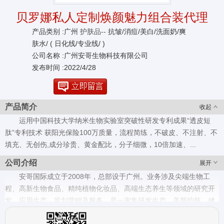
贝罗娜私人定制焕颜魅力组合装代理
产品类别 :广州
护肤品--
抗皱/消痘/美白/洗面奶/爽
肤水/ ( 日化线/专业线/ )
公司名称 :广州安哥生物科技有限公司
发布时间 :2022/4/28
产品简介
收起
运用中国科技大学纳米生物实验室突破性研发专利成果“透皮短
肽”专利技术 获阳光保险100万质量，流程简练，不破皮、不注射、不
填充、无创伤,成分珍贵、黄金配比，分子细微，10倍加速、...
公司介绍
展开
安哥国际成立于2008年，总部设于广州。业务涉及尖端生物工
程、高新生物食品、精纯植物化妆品、高端生态养生等领域的研究开
发、应用生产、策划营销及服务，是一家集研发生产、美颜护肤、健
康养生、连锁经营、教育培训、移动电子商务及工程项目于一体，并