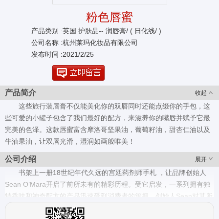
粉色唇蜜
产品类别 :英国
护肤品--
润唇膏/ ( 日化线/ )
公司名称 :杭州莱玛化妆品有限公司
发布时间 :2021/2/25
产品简介
收起
这些旅行装唇膏不仅能美化你的双唇同时还能点缀你的手包，这
些可爱的小罐子包含了我们最好的配方，来滋养你的嘴唇并赋予它最
完美的色泽。这款唇蜜富含摩洛哥坚果油，葡萄籽油，甜杏仁油以及
牛油果油，让双唇光滑，湿润如画般唯美！
公司介绍
展开
书架上一册18世纪年代久远的宫廷药剂师手札 ，让品牌创始人
Sean O’Mara开启了前所未有的精彩历程。受它启发，一系列拥有独
特香味和神奇配方的产品迅速受到消费者的簇拥。创始人Sean对其所
创造的每一款产品都几乎倾尽心力，它们不仅香味独特，而且可以改