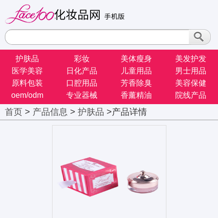
护肤品
彩妆
美体瘦身
美发护发
医学美容
日化产品
儿童用品
男士用品
原料包装
口腔用品
芳香除臭
美容保健
oem/odm
专业器械
香薰精油
院线产品
首页
>
产品信息
>
护肤品
>产品详情