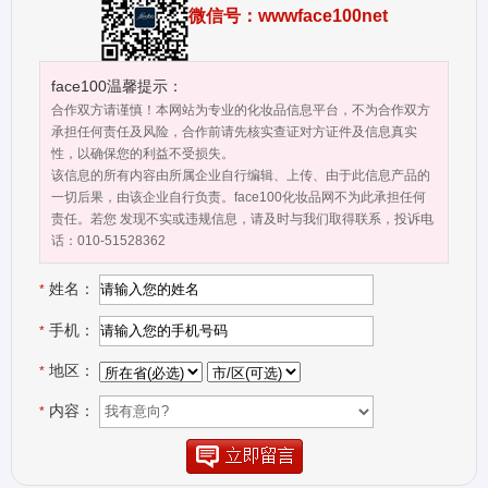
善我们的肌肤。每一缕芬香都拥有沁人心脾，让人流连忘返的神奇魔
微信号：wwwface100net
力 ROYAL APOTHIC现已成为英美发展最快的护肤和香水品牌之一，
在众多粉丝的期许和追随下，我们正努力把每一款产品都做得完美。
它已经成为时尚潮人的生活必须品，无论你是自用还是作为赠送他人
face100温馨提示：
的礼物，相信我们的全系产品都会是符合潮流的选择
合作双方请谨慎！本网站为专业的化妆品信息平台，不为合作双方
5c09ee223e15c.png ▌关于创始人Sean O’Mara 通过世界范围内的游
承担任何责任及风险，合作前请先核实查证对方证件及信息真实
性，以确保您的利益不受损失。
历，以及在美容和设计行业的资深背景，并基于众多设计师的努力，
该信息的所有内容由所属企业自行编辑、上传、由于此信息产品的
出生于英国伦敦的Sean O’Mara创立了ROYAL APOTHIC 它集合了众
一切后果，由该企业自行负责。face100化妆品网不为此承担任何
多成熟的香味，并能够如亲手点亮蜡烛般真实的唤醒记忆，使之融入
责任。若您 发现不实或违规信息，请及时与我们取得联系，投诉电
日常生活之中。每一款ROYAL APOTHIC产品的香味都能召唤起对过
话：010-51528362
往的回忆，那段童年时代在肯辛顿的私家花园与精致高雅的茶园相伴
姓名：
的快乐时光 Sean在美容行业开始了其职业生涯，曾就职于雅诗兰
*
黛、宝洁和慕拉等知名企业。基于丰富的专业知识，Sean培育了
手机：
*
SEBASTIAN塞巴斯汀、VELLA威娜和TRUCC0艺术彩妆等众多护肤
美妆品牌。在这些巨头行业任职期间，Sean发现自己被摄影的魅力所
地区：
*
吸引，因而颠覆了自己的职业定位。“摄影让我思考”Sean回忆道，“如
内容：
*
何让这些大制作的魅力与优雅不仅仅体现在镜头里，更能够融入我们
日常的生活之中。” 正是源于这一思考，Sean开始了其第二职业。资
深的行业背景及设计师独特的眼光，很快，Sean在市场低迷的伦敦及