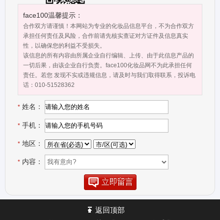
制造商 ·广东省美容美发化妆品协会“理事单位” ·医疗器械生产许可证
·医疗器械经营许可企业 ·广东省重合同守信用企业
face100温馨提示：
合作双方请谨慎！本网站为专业的化妆品信息平台，不为合作双方
承担任何责任及风险，合作前请先核实查证对方证件及信息真实
性，以确保您的利益不受损失。
该信息的所有内容由所属企业自行编辑、上传、由于此信息产品的
一切后果，由该企业自行负责。face100化妆品网不为此承担任何
责任。若您 发现不实或违规信息，请及时与我们取得联系，投诉电
话：010-51528362
姓名：
*
手机：
*
地区：
*
内容：
*
返回顶部