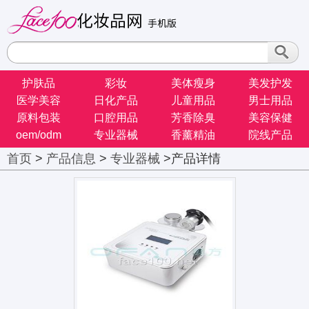
护肤品
彩妆
美体瘦身
美发护发
医学美容
日化产品
儿童用品
男士用品
原料包装
口腔用品
芳香除臭
美容保健
oem/odm
专业器械
香薰精油
院线产品
首页
>
产品信息
>
专业器械
>产品详情