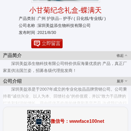
小甘菊纪念礼盒-蝶满天
产品类别 :广州
护肤品--
护手/ ( 日化线/专业线/ )
公司名称 :深圳美益添生物科技有限公司
发布时间 :2021/8/30
产品简介
收起
深圳美益添生物科技有限公司特价供应海量优质的 产品，真正厂
家直供法国兰姿，招募各级代理批发商！
公司介绍
展开
深圳美益添是于2007年成立的专业化妆品品牌营销公司。公司秉
持着“诚信兴业、以人为本、回馈社会”的价值观，并以“致力于品牌的
打造和利润的增长。藉由提供高价值的健康和美容产品,达成我们在行
业的领先地位”为企业使命。 深圳美益添公司目前经营的业务,主要以
代理经营及进口美容产品为主体。目前代理的产品有:德国HERBAIN
微信号：wwwface100net
小甘菊、西班牙BODYNATUR美体舒、美若康、西班牙蓓昂丝、日本