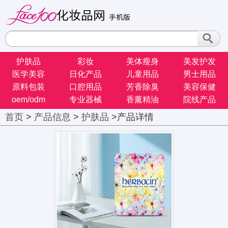
护肤品
彩妆
美体瘦身
美发护发
医学美容
日化产品
儿童用品
男士用品
原料包装
口腔用品
芳香除臭
美容保健
oem/odm
专业器械
香薰精油
院线产品
首页
>
产品信息
>
护肤品
>产品详情