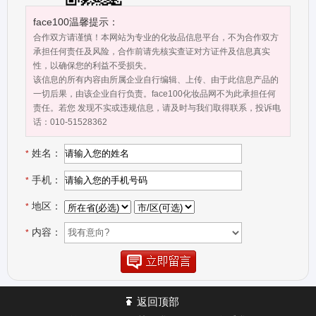
琥珀肌、日本安丝绮、日本蓓多美笈等..
face100温馨提示：
合作双方请谨慎！本网站为专业的化妆品信息平台，不为合作双方
承担任何责任及风险，合作前请先核实查证对方证件及信息真实
性，以确保您的利益不受损失。
该信息的所有内容由所属企业自行编辑、上传、由于此信息产品的
一切后果，由该企业自行负责。face100化妆品网不为此承担任何
责任。若您 发现不实或违规信息，请及时与我们取得联系，投诉电
话：010-51528362
姓名：
*
手机：
*
地区：
*
内容：
*
返回顶部