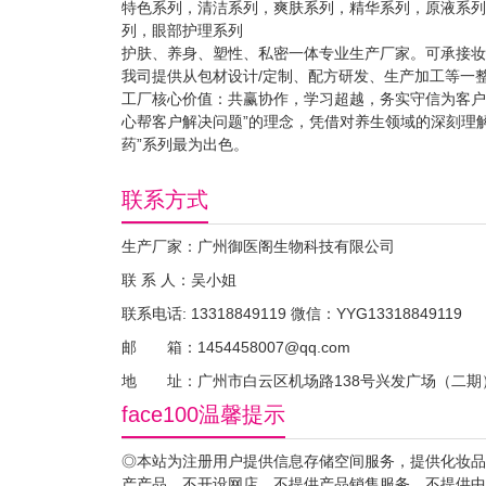
特色系列，清洁系列，爽肤系列，精华系列，原液系列
列，眼部护理系列
护肤、养身、塑性、私密一体专业生产厂家。可承接妆、
我司提供从包材设计/定制、配方研发、生产加工等一
工厂核心价值：共赢协作，学习超越，务实守信为客户
心帮客户解决问题”的理念，凭借对养生领域的深刻理
药”系列最为出色。
联系方式
生产厂家：广州御医阁生物科技有限公司
联 系 人：吴小姐
联系电话: 13318849119 微信：YYG13318849119
邮 箱：1454458007@qq.com
地 址：广州市白云区机场路138号兴发广场（二期）
face100温馨提示
◎本站为注册用户提供信息存储空间服务，提供化妆品
产产品、不开设网店，不提供产品销售服务，不提供中