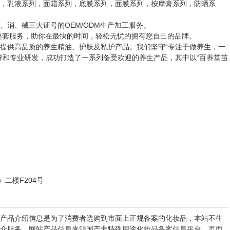
，乳液系列，面霜系列，底膜系列，面膜系列，按摩膏系列，防晒系
消、械三大证号的OEM/ODM生产加工服务。
整套服务，助你在最快的时间，轻松无忧的拥有您自己的品牌。
提供高品质的养生精油、护肤及私护产品。我们坚守“专注于做养生，一
解和专业研发，成功打造了一系列备受欢迎的养生产品，其中以“百养堂苗
二楼F204号
产品介绍信息是为了消费者选购到市面上正规备案的化妆品，本站不生
介服务，网站产品信息来源国产非特殊用途化妆品备案信息平台。页面