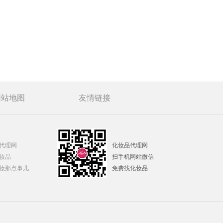
苗清养生臻养套 药油淋巴循环 源
百养堂莲花灸套
百养堂姜养套组
韩黛诺红没药醇植萃呵护专属套组
韩黛诺鱼子酱眼部全年尊享套
百养堂头部养生套
百养堂头部尊享套
网站地图
友情链接
百养堂姜养之道
百养堂沙棘草本套
艺道堂温润滋养套
代理网
化妆品代理网
艺道堂舒展活力套
妆品
扫手机网站微信
百养堂绿色盒植物精油套盒
妆那点事儿
免费找化妆品
韩黛诺木乃伊焕肤奢宠套
雪颜蔻水娃娃冰感臻润套
雪颜蔻富勒烯优化管理套
雪颜蔻玻尿酸精华液