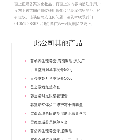
面上正规备案的化妆品，页面上的内容均是注册用户
发布上传或国产非特殊用途化妆品备案信息平台。如
有侵权、错误信息或任何问题，请及时联系我们
01051528362，我们将在第一时间删除或更正。
此公司其他产品
苗畅养生臻养套 肩颈调理 源头厂
百養堂当归草本泥膏500g
百養堂参丹草本泥膏500g
艺道堂粉红莹润套
韩黛诺时光眼部管理套
韩黛诺立体蛋白修护冻干粉套盒
雪颜蔻玻色因逆龄灌肤水氧尊享套
雪颜蔻逆龄美颜尊享套
苗舒养生臻养套 乳腺调理
雪颜蔻光感焕肤套（大白，肌 ）