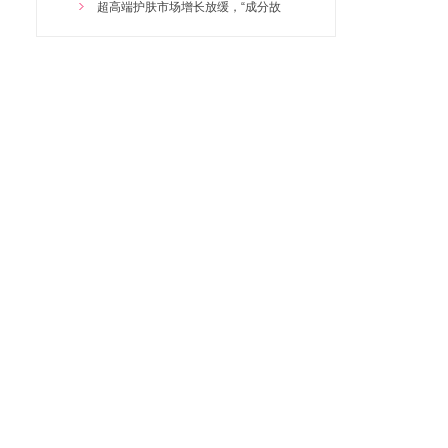
2025/10/27 19:18:49
超高端护肤市场增长放缓，“成分故
雪颜蔻孔雀石铂金优化管理套
2025/10/27 19:18:16
雪颜蔻多效眼部优化管理套
雪颜蔻烟酰胺优化管理套
雪颜蔻水光肌奢润尊享套
雪颜蔻海绵微晶焕肤管理套
百養堂灵芝草本泥膏500g
火元素五行泥膏500
苗药透骨草草本套
雪颜蔻逆龄奢华专属管理项目
雪颜蔻丝焕颜紧致管理项目
雪颜蔻谷胱甘肽母液套组
雪颜蔻醒肤水
雪颜蔻寡肽修护冻干粉套组
雪颜蔻母液优化管理
雪颜蔻时光鎏金逆龄奢美尊享套
百养堂植物精油单支30ML