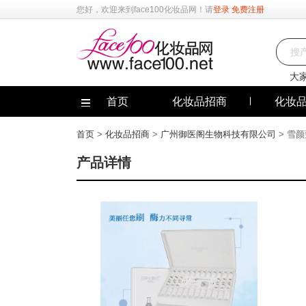
您好，欢迎来到
face100化妆品网
！请
登录
免费注册
大
首页
化妆品招商
化妆
首页
>
化妆品招商
>
广州御医阁生物科技有限公司
> 雪
产品详情