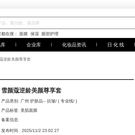
家都在搜：
面膜
保湿
眼部护理
品库
企业库
化妆品资讯
日 化 线
颜蔻逆龄美颜尊享套
雪颜蔻逆龄美颜尊享套
产品类别: 广州
护肤品--
抗皱/ ( 专业线/ )
产品标签: 美肌面膜
备案信息:
发布时间 : 2025/11/2 23:02:27