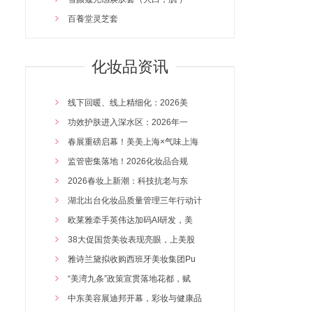
百養堂灵芝套
木元素五行泥膏500
金元素五行泥膏500
化妆品资讯
雪颜蔻净颜正排尊贵管理项目
百养堂瑶浴套盒
线下回暖、线上精细化：2026美
百养堂佰草膏500G
2026/4/14 16:47:35
功效护肤进入深水区：2026年一
土元素五行泥膏500
2026/4/14 16:46:53
春展重磅启幕！美美上海×气味上海
水元素五行泥膏500
2026/4/14 16:46:07
监管密集落地！2026化妆品合规
百養堂藏红花套
2026/4/14 16:45:17
2026春妆上新潮：科技抗老与东
韩黛诺蓝铜肽冻干粉
2026/4/14 16:44:23
湖北出台化妆品质量管理三年行动计
韩黛诺水动力水氧保湿套组
2026/3/24 16:32:05
欧莱雅牵手英伟达加码AI研发，美
雪颜蔻水润保湿霜
2026/3/24 16:30:30
38大促国货美妆表现亮眼，上美股
雪颜蔻复合肽喷雾水
2026/3/24 16:29:32
雅诗兰黛拟收购西班牙美妆集团Pu
雪颜蔻二裂酵母精华液
2026/3/24 16:28:41
“美湾九条”政策宣贯落地花都，赋
雪颜蔻眼部奢华专属管理套
2026/3/24 16:27:51
中东美容展迪邦开幕，彩妆与健康品
兰黛美山茶花润肤油