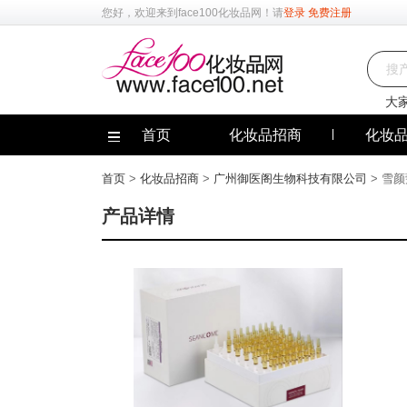
您好，欢迎来到
face100化妆品网
！请
登录
免费注册
大
首页
化妆品招商
化妆
首页
>
化妆品招商
>
广州御医阁生物科技有限公司
> 雪
产品详情