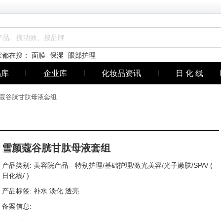
家都在搜：
面膜
保湿
眼部护理
品库
企业库
化妆品资讯
日 化 线
颜蔻谷胱甘肽母液套组
雪颜蔻谷胱甘肽母液套组
产品类别:
美容院产品--
特别护理/基础护理/激光美容/光子嫩肤/SPA/ (
日化线/ )
产品标签: 补水 淡化 透亮
备案信息: