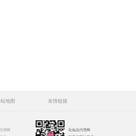
苗清养生臻养套 药油淋巴循环 源
百养堂莲花灸套
百养堂姜养套组
韩黛诺红没药醇植萃呵护专属套组
韩黛诺鱼子酱眼部全年尊享套
百养堂头部养生套
百养堂头部尊享套
百养堂姜养之道
百养堂沙棘草本套
艺道堂温润滋养套
艺道堂舒展活力套
网站地图
友情链接
百养堂绿色盒植物精油套盒
韩黛诺木乃伊焕肤奢宠套
雪颜蔻水娃娃冰感臻润套
雪颜蔻富勒烯优化管理套
代理网
化妆品代理网
雪颜蔻玻尿酸精华液