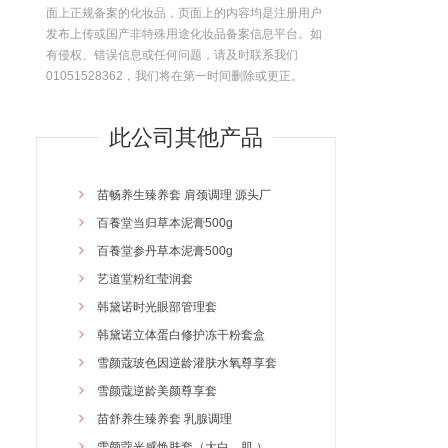
面上正规备案的化妆品，页面上的内容均是注册用户
发布上传或国产非特殊用途化妆品备案信息平台。如
有侵权、错误信息或任何问题，请及时联系我们
01051528362，我们将在第一时间删除或更正。
此公司其他产品
苗畅养生臻养套 肩颈调理 源头厂
百養堂当归草本泥膏500g
百養堂参丹草本泥膏500g
艺道堂粉红莹润套
韩黛诺时光眼部管理套
韩黛诺立体蛋白修护冻干粉套盒
雪颜蔻玻色因逆龄灌肤水氧尊享套
雪颜蔻逆龄美颜尊享套
苗舒养生臻养套 乳腺调理
雪颜蔻光感焕肤套（大白，肌 ）