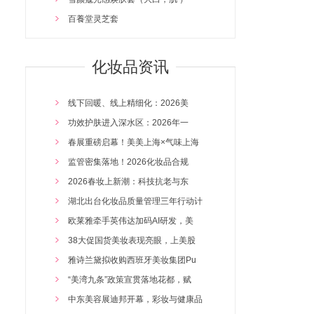
百養堂灵芝套
木元素五行泥膏500
金元素五行泥膏500
化妆品资讯
雪颜蔻净颜正排尊贵管理项目
百养堂瑶浴套盒
线下回暖、线上精细化：2026美
百养堂佰草膏500G
2026/4/14 16:47:35
功效护肤进入深水区：2026年一
土元素五行泥膏500
2026/4/14 16:46:53
春展重磅启幕！美美上海×气味上海
百養堂藏红花套
2026/4/14 16:46:07
监管密集落地！2026化妆品合规
水元素五行泥膏500
2026/4/14 16:45:17
2026春妆上新潮：科技抗老与东
韩黛诺蓝铜肽冻干粉
2026/4/14 16:44:23
湖北出台化妆品质量管理三年行动计
韩黛诺水动力水氧保湿套组
2026/3/24 16:32:05
欧莱雅牵手英伟达加码AI研发，美
雪颜蔻水润保湿霜
2026/3/24 16:30:30
38大促国货美妆表现亮眼，上美股
雪颜蔻复合肽喷雾水
2026/3/24 16:29:32
雅诗兰黛拟收购西班牙美妆集团Pu
雪颜蔻二裂酵母精华液
2026/3/24 16:28:41
“美湾九条”政策宣贯落地花都，赋
雪颜蔻眼部奢华专属管理套
2026/3/24 16:27:51
中东美容展迪邦开幕，彩妆与健康品
兰黛美山茶花润肤油