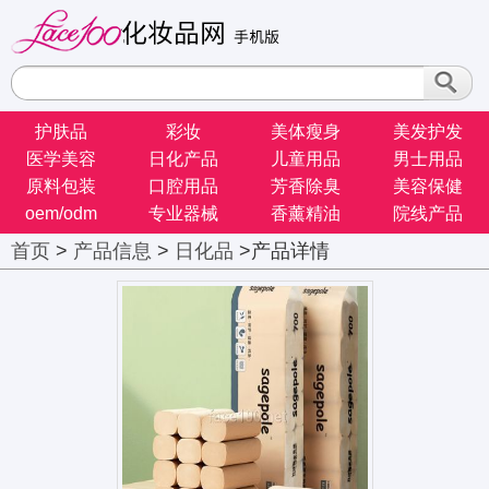
护肤品
彩妆
美体瘦身
美发护发
医学美容
日化产品
儿童用品
男士用品
原料包装
口腔用品
芳香除臭
美容保健
oem/odm
专业器械
香薰精油
院线产品
首页
>
产品信息
>
日化品
>产品详情