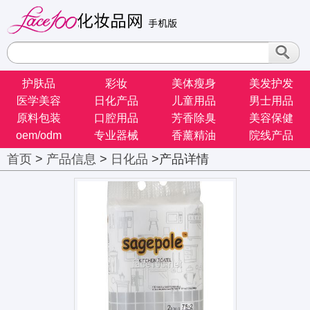
护肤品
彩妆
美体瘦身
美发护发
医学美容
日化产品
儿童用品
男士用品
原料包装
口腔用品
芳香除臭
美容保健
oem/odm
专业器械
香薰精油
院线产品
首页
>
产品信息
>
日化品
>产品详情