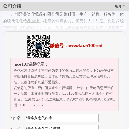
公司介绍
展开
广州雅美姿化妆品有限公司是集科研、生产、销售、服务为一体
的现代化化妆品企业。雄厚的科研实力、优秀的人才队伍、先进的经
营理念以及独有的技术平台，为企业缔造化妆品终端强势品牌奠定了
雄厚的基础。 企业在创建之初，就对品牌布局、品牌延伸性、内涵性
和兼容性做出精准的定位。在历经多年的潜心研究及市场调查、考
微信号：wwwface100net
证，终于成功开发出适合东方人美学文化及肤质的"ROMANTZ"（雅
美姿），开辟了一条以"绿色.科技.健康"为理念的品牌发展路线。 为确
保雅美姿品牌化妆品品质的领先水平,公司与亚太地区多个护肤研究中
face100温馨提示：
心共同钻研肌肤生命科学。并得到美国多家科研机构的技术支持,将具
合作双方请谨慎！本网站为专业的化妆品信息平台，不为合作双方
深远文化的东方养身哲学与西方尖端科技融为一体，全新推出"护
承担任何责任及风险，合作前请先核实查证对方证件及信息真实
性，以确保您的利益不受损失。
肤"、 "彩妆"及"香水"等多个品类的系列产品。让具有革命性突破的"全
该信息的所有内容由所属企业自行编辑、上传、由于此信息产品的
植物活性"化妆品及"人性化、个性化的绿色健康"美肌理念，为都市女
一切后果，由该企业自行负责。face100化妆品网不为此承担任何
性带来全新的精致生活享受。 公司长期关注市场变革，注重科技进步
责任。若您 发现不实或违规信息，请及时与我们取得联系，投诉电
及人才建设，在市场管理中导入国际先进的市场营销模式，坚持"以质
话：010-51528362
量决胜市场、以服务带动市场"的市场理念，"诚信铸就品牌、服务编
姓名：
造未来"的企业宗旨，不断开拓雅美姿品牌销售的新领域。其卓越的产
*
品质量、专业的营销队伍、强大的技术后盾、完善的售后服务及环保
手机：
*