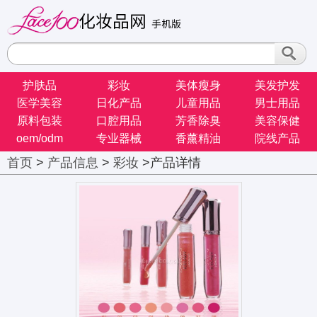
护肤品
彩妆
美体瘦身
美发护发
医学美容
日化产品
儿童用品
男士用品
原料包装
口腔用品
芳香除臭
美容保健
oem/odm
专业器械
香薰精油
院线产品
首页
>
产品信息
>
彩妆
>产品详情