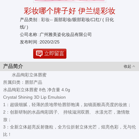
彩妆哪个牌子好 伊兰缇彩妆
产品类别 :
彩妆--
面部彩妆/眼部彩妆/口红/ ( 日化
线/ )
公司名称 :广州雅美姿化妆品有限公司
发布时间 :2020/2/25
产品简介
收起
水晶绚彩立体唇蜜
所属归类：唇部产品
水晶绚彩立体唇蜜 8色 净含量 4.0g
Crystal Shining 3D Lip Emulsion
1：超级细腻，轻薄的质地带给唇部饱满，如镜面般高亮度的妆效；
2：创新研制的水晶绚彩因子, 持续滋润双唇, 水漾光芒，激情散
放；
3：全新立体超亮反射微粒，全方位折射立体光芒，炫亮色彩，无与伦
比！