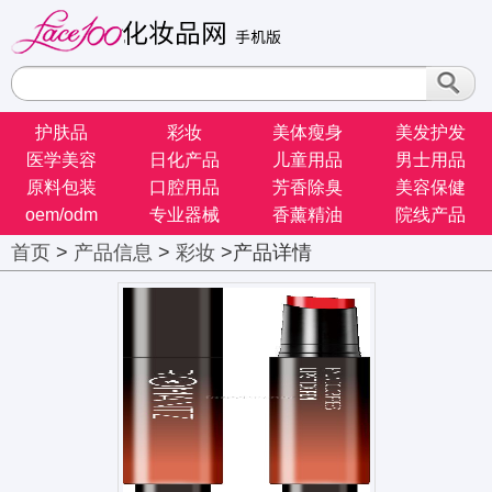
护肤品
彩妆
美体瘦身
美发护发
医学美容
日化产品
儿童用品
男士用品
原料包装
口腔用品
芳香除臭
美容保健
oem/odm
专业器械
香薰精油
院线产品
首页
>
产品信息
>
彩妆
>产品详情