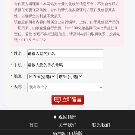
心共同钻研肌肤生命科学。并得到美国多家科研机构的技术支持,将具
合作双方请谨慎！本网站为专业的化妆品信息平台，不为合作双方
深远文化的东方养身哲学与西方尖端科技融为一体，全新推出"护
承担任何责任及风险，合作前请先核实查证对方证件及信息真实
性，以确保您的利益不受损失。
肤"、 "彩妆"及"香水"等多个品类的系列产品。让具有革命性突破的"全
该信息的所有内容由所属企业自行编辑、上传、由于此信息产品的
植物活性"化妆品及"人性化、个性化的绿色健康"美肌理念，为都市女
一切后果，由该企业自行负责。face100化妆品网不为此承担任何
性带来全新的精致生活享受。 公司长期关注市场变革，注重科技进步
责任。若您 发现不实或违规信息，请及时与我们取得联系，投诉电
及人才建设，在市场管理中导入国际先进的市场营销模式，坚持"以质
话：010-51528362
量决胜市场、以服务带动市场"的市场理念，"诚信铸就品牌、服务编
姓名：
造未来"的企业宗旨，不断开拓雅美姿品牌销售的新领域。其卓越的产
*
品质量、专业的营销队伍、强大的技术后盾、完善的售后服务及环保
手机：
*
型的包装及设计，为中国化妆品美容业的发展带来一场"绿色"革命。
品牌理念： 塑造行业典范，引领时尚潮流。坚持““为全球爱美女性制
地区：
*
造绿色环保的大众时尚彩妆”的企业宗旨，秉承“诚信、品质、服务、
内容：
*
专业、双赢”的企业理念，准确把握市场脉搏，根据市场变化和发展趋
势进行不断的产品更新，更具亲和力的贴近和满足不同消费者的美肤
妆扮需求，让所有的爱美人士都能用上具有高品质、超值价位的美容
产品，让雅美姿成为中国消费者都买得起、买的到、买的满意、放心
返回顶部
的大众时尚品牌。
首页
关于我们
联系我们
电脑版
触屏版 |