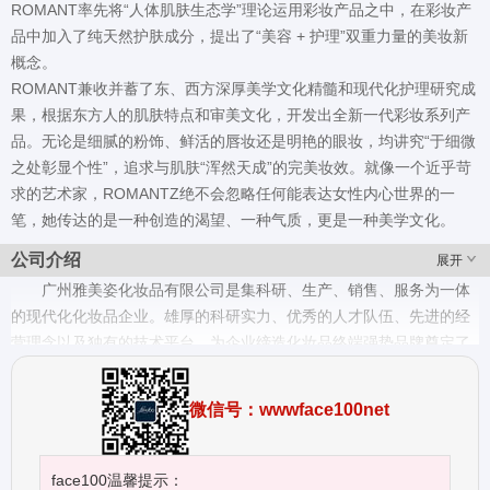
ROMANT率先将“人体肌肤生态学”理论运用彩妆产品之中，在彩妆产
品中加入了纯天然护肤成分，提出了“美容 + 护理”双重力量的美妆新
概念。
ROMANT兼收并蓄了东、西方深厚美学文化精髓和现代化护理研究成
果，根据东方人的肌肤特点和审美文化，开发出全新一代彩妆系列产
品。无论是细腻的粉饰、鲜活的唇妆还是明艳的眼妆，均讲究“于细微
之处彰显个性”，追求与肌肤“浑然天成”的完美妆效。就像一个近乎苛
求的艺术家，ROMANTZ绝不会忽略任何能表达女性内心世界的一
笔，她传达的是一种创造的渴望、一种气质，更是一种美学文化。
公司介绍
展开
广州雅美姿化妆品有限公司是集科研、生产、销售、服务为一体
的现代化化妆品企业。雄厚的科研实力、优秀的人才队伍、先进的经
营理念以及独有的技术平台，为企业缔造化妆品终端强势品牌奠定了
雄厚的基础。 企业在创建之初，就对品牌布局、品牌延伸性、内涵性
和兼容性做出精准的定位。在历经多年的潜心研究及市场调查、考
微信号：wwwface100net
证，终于成功开发出适合东方人美学文化及肤质的"ROMANTZ"（雅
美姿），开辟了一条以"绿色.科技.健康"为理念的品牌发展路线。 为确
保雅美姿品牌化妆品品质的领先水平,公司与亚太地区多个护肤研究中
face100温馨提示：