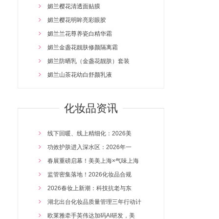
媚兰樱花清透面贴膜
媚兰樱花明眸亮彩眼胶
媚兰兰花尊养瓷白精华霜
媚兰金盏花靓肤修颜隔离霜
媚兰防晒乳（金盏花靓肤）套装
媚兰山茶花幼白舒颜乳液
媚兰樱花净透清颜去死皮素
媚兰百合花透肤雪颜乳液
化妆品资讯
媚兰莲花补水润颜睡眠面膜
媚兰莲花补水润颜营养液
线下回暖、线上精细化：2026美
媚兰东方幽香+活力胶原蛋白沐浴露
2026/4/14 16:47:35
功效护肤进入深水区：2026年一
媚兰迷迭花香+牛奶精华沐浴露
2026/4/14 16:46:53
春展重磅启幕！美美上海×气味上海
吉龙人男士水润爽肤水
2026/4/14 16:46:07
监管密集落地！2026化妆品合规
吉龙人男士水润造型啫哩
2026/4/14 16:45:17
2026春妆上新潮：科技抗老与东
吉龙人男士系列 男士去油光洁面乳
2026/4/14 16:44:23
湖北出台化妆品质量管理三年行动计
咪咪贝贝宝宝洗衣液
2026/3/24 16:32:05
欧莱雅牵手英伟达加码AI研发，美