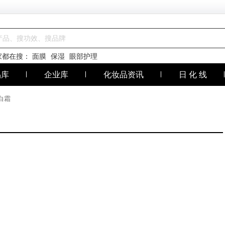
家都在搜：
面膜
保湿
眼部护理
品库
企业库
化妆品资讯
日 化 线
白霜