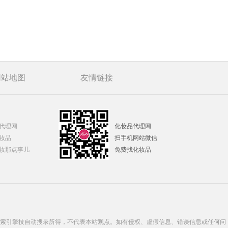
媚兰仙人掌密集补水洁面乳
媚兰仙人掌密集眼部走珠精华液
媚兰海洋冰泉全天候保湿霜
媚兰海洋冰泉滋养柔肤水
媚兰海洋冰泉补水酣睡面膜
网站地图
友情链接
媚兰化妆品 海洋冰泉补水系列
媚兰蜂胶弹力倍润养颜紧致霜
媚兰蜂胶弹力倍润紧致眼部精华液
媚兰化妆品 蜂胶弹力倍润深层滋养
代理网
化妆品代理网
媚兰葡萄籽美白柔润洁面乳
妆品
扫手机网站微信
媚兰护肤品 葡萄籽美白柔润亮肤精
妆那点事儿
免费找化妆品
媚兰葡萄籽美白柔润亮肤霜
媚兰葡萄籽美白修颜隔离霜
媚兰品牌化妆品 葡萄籽美白柔润眼
媚兰化妆品 葡萄籽美白系列
或搜索引擎技自动搜录所得，不代表本站观点。如有侵权、虚假信息、错误信息或任何问