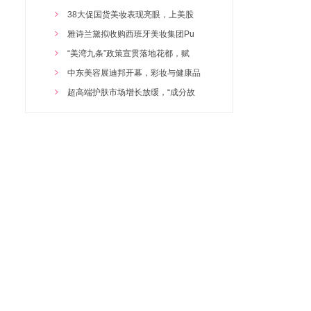
咪咪贝贝健康护齿牙膏
2026/3/24 16:30:30
38大促国货美妆表现亮眼，上美股
咪咪贝贝宝宝爽身粉
2026/3/24 16:29:32
雅诗兰黛拟收购西班牙美妆集团Pu
咪咪贝贝宝宝倍护润肤露
2026/3/24 16:28:41
“美湾九条”政策宣贯落地花都，赋
媚兰宝宝嫩肤霜
2026/3/24 16:27:51
中东美容展迪邦开幕，彩妆与健康品
咪咪贝贝宝宝洗发精
2025/10/27 19:18:49
超高端护肤市场增长放缓，“成分故
咪咪贝贝儿童洗护产品 宝宝洗发沐
2025/10/27 19:18:16
媚兰咪咪贝贝儿童系列
媚兰深海矿物盐去死皮素
媚兰薰衣草精油护手霜
媚兰深海矿物盐去黑头磨砂乳
媚兰自由达人系列 玉兰补水洁面霜
媚兰金缕梅控油补水乳液
媚兰艾草舒缓柔肤乳液
媚兰红石榴抗氧化乳液
媚兰玫瑰美白身体润肤露
媚兰橄榄保湿眼霜