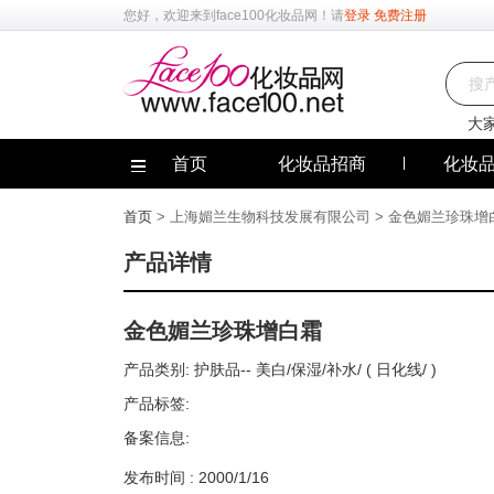
您好，欢迎来到
face100化妆品网
！请
登录
免费注册
大
首页
化妆品招商
化妆
首页
> 上海媚兰生物科技发展有限公司 > 金色媚兰珍珠增
产品详情
金色媚兰珍珠增白霜
产品类别:
护肤品--
美白/保湿/补水/ ( 日化线/ )
产品标签:
备案信息:
发布时间 : 2000/1/16