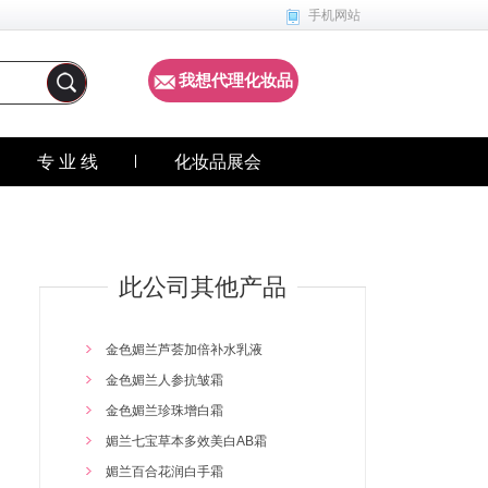
手机网站
我想代理化妆品
专 业 线
化妆品展会
此公司其他产品
金色媚兰芦荟加倍补水乳液
金色媚兰人参抗皱霜
金色媚兰珍珠增白霜
媚兰七宝草本多效美白AB霜
媚兰百合花润白手霜