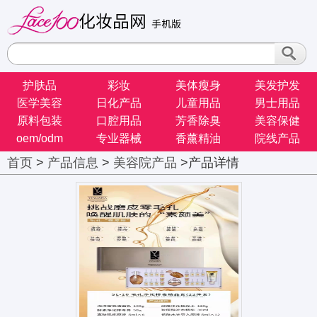
护肤品
彩妆
美体瘦身
美发护发
医学美容
日化产品
儿童用品
男士用品
原料包装
口腔用品
芳香除臭
美容保健
oem/odm
专业器械
香薰精油
院线产品
首页
>
产品信息
>
美容院产品
>产品详情