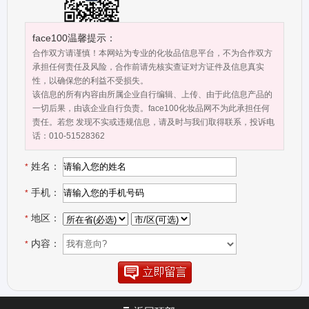
观考察、莅临指导，我们竭诚期待与您的合作，选择我们，成就你我
的不同凡响。
face100温馨提示：
合作双方请谨慎！本网站为专业的化妆品信息平台，不为合作双方
承担任何责任及风险，合作前请先核实查证对方证件及信息真实
性，以确保您的利益不受损失。
该信息的所有内容由所属企业自行编辑、上传、由于此信息产品的
一切后果，由该企业自行负责。face100化妆品网不为此承担任何
责任。若您 发现不实或违规信息，请及时与我们取得联系，投诉电
话：010-51528362
姓名：
*
手机：
*
地区：
*
内容：
*