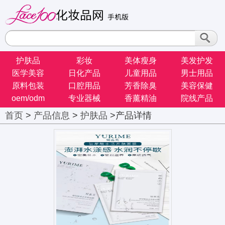
护肤品
彩妆
美体瘦身
美发护发
医学美容
日化产品
儿童用品
男士用品
原料包装
口腔用品
芳香除臭
美容保健
oem/odm
专业器械
香薰精油
院线产品
首页
>
产品信息
>
护肤品
>产品详情