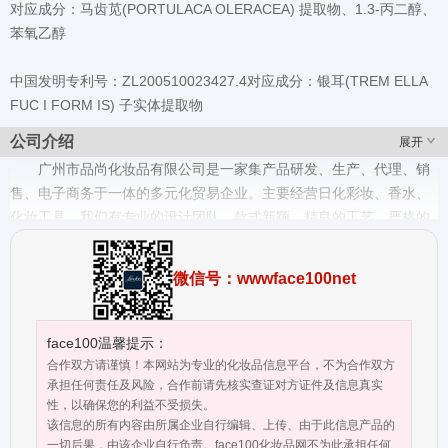
对应成分：马齿苋(PORTULACA OLERACEA) 提取物、1.3-丙二醇、
苯氧乙醇
中国发明专利号：ZL200510023427.4对应成分：银耳(TREM ELLA
FUC I FORM IS) 子实体提取物
公司介绍
展开
广州市品尚化妆品有限公司是一家集产品研发、生产、代理、销
售、电子商务于一体的多元化贸易企业。主要经营日化彩妆、香水、
化妆工具。我们有专业的设计团队、款式新颖、精良的工艺、严格的
质量控制体系、优质的服务、合理的价格，我们的价格在国际市场上
具有很好竞争力,我们也提供OEM和ODM服务。欢迎社会各界前来参
微信号：wwwface100net
观考察、莅临指导，我们竭诚期待与您的合作，选择我们，成就你我
的不同凡响。
face100温馨提示：
合作双方请谨慎！本网站为专业的化妆品信息平台，不为合作双方
承担任何责任及风险，合作前请先核实查证对方证件及信息真实
性，以确保您的利益不受损失。
该信息的所有内容由所属企业自行编辑、上传、由于此信息产品的
一切后果，由该企业自行负责。face100化妆品网不为此承担任何