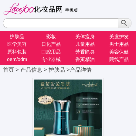
护肤品
彩妆
美体瘦身
美发护发
医学美容
日化产品
儿童用品
男士用品
原料包装
口腔用品
芳香除臭
美容保健
oem/odm
专业器械
香薰精油
院线产品
首页
>
产品信息
>
护肤品
>产品详情