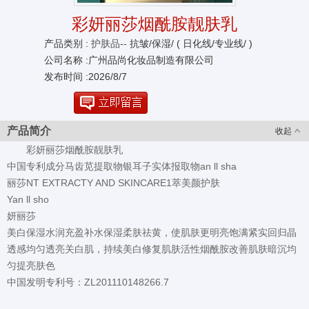
彩妍丽莎烟酰胺靓肤乳
产品类别 :
护肤品--
抗皱/保湿/ ( 日化线/专业线/ )
公司名称 :广州品尚化妆品制造有限公司
发布时间 :2026/8/7
产品简介
收起
彩妍丽莎烟酰胺靓肤乳
中国专利成分马齿苋提取物银耳子实体报取物an ll sha
丽莎NT EXTRACTY AND SKINCARE1萃美颜护肤
Yan ll sho
妍丽莎
美白保湿水润充盈补水保湿柔肤祛黄，使肌肤更明亮饱满紧实回归晶
透感均匀透亮关白肌，持续美白修复肌肤活性烟酰胺改善肌肤暗沉均
匀提亮肤色
中国发明专利号：ZL201110148266.7