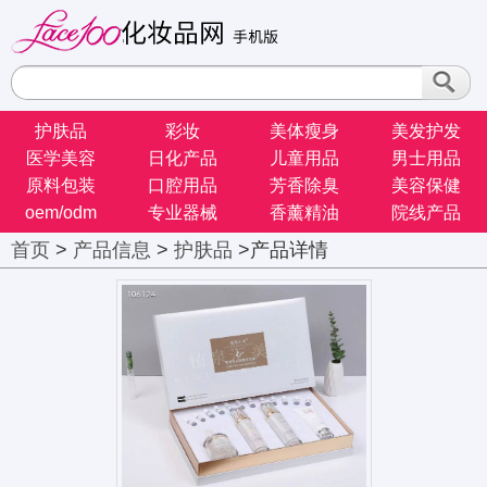
护肤品
彩妆
美体瘦身
美发护发
医学美容
日化产品
儿童用品
男士用品
原料包装
口腔用品
芳香除臭
美容保健
oem/odm
专业器械
香薰精油
院线产品
首页
>
产品信息
>
护肤品
>产品详情