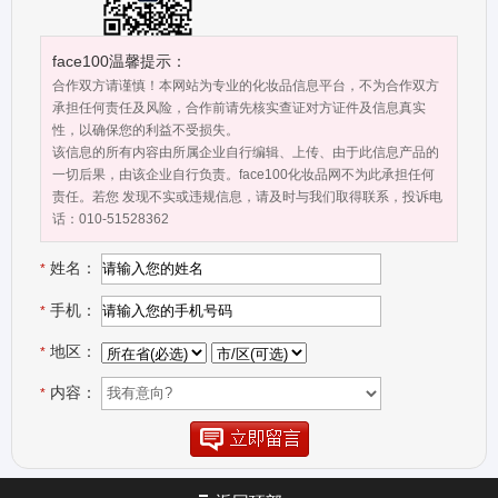
观考察、莅临指导，我们竭诚期待与您的合作，选择我们，成就你我
的不同凡响。
face100温馨提示：
合作双方请谨慎！本网站为专业的化妆品信息平台，不为合作双方
承担任何责任及风险，合作前请先核实查证对方证件及信息真实
性，以确保您的利益不受损失。
该信息的所有内容由所属企业自行编辑、上传、由于此信息产品的
一切后果，由该企业自行负责。face100化妆品网不为此承担任何
责任。若您 发现不实或违规信息，请及时与我们取得联系，投诉电
话：010-51528362
姓名：
*
手机：
*
地区：
*
内容：
*