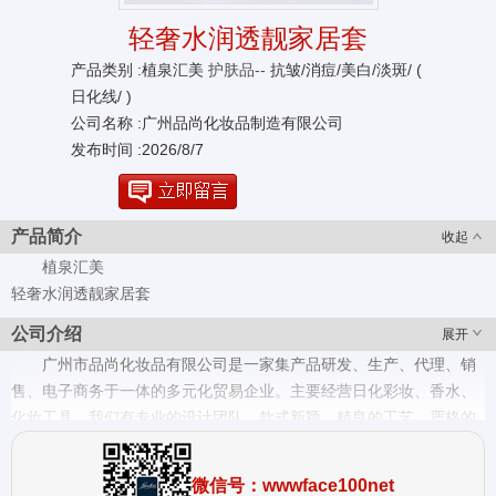
轻奢水润透靓家居套
产品类别 :植泉汇美
护肤品--
抗皱/消痘/美白/淡斑/ (
日化线/ )
公司名称 :广州品尚化妆品制造有限公司
发布时间 :2026/8/7
产品简介
收起
植泉汇美
轻奢水润透靓家居套
公司介绍
展开
广州市品尚化妆品有限公司是一家集产品研发、生产、代理、销
售、电子商务于一体的多元化贸易企业。主要经营日化彩妆、香水、
化妆工具。我们有专业的设计团队、款式新颖、精良的工艺、严格的
质量控制体系、优质的服务、合理的价格，我们的价格在国际市场上
具有很好竞争力,我们也提供OEM和ODM服务。欢迎社会各界前来参
微信号：wwwface100net