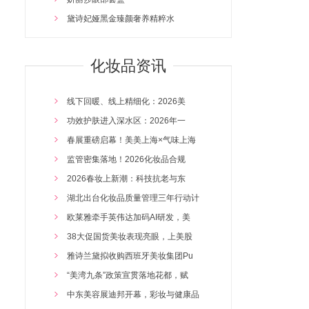
黛诗妃娅黑金臻颜奢养精粹水
五行藏泥膏肩背专用
媛蕊美·面部熏蒸套盒
化妆品资讯
兰茜.璟秀玻尿酸奢润补水保湿套
虾青素菁纯嫩肤精华油
线下回暖、线上精细化：2026美
天气丹 补水 保湿
2026/4/14 16:47:35
功效护肤进入深水区：2026年一
玉茜水漾透润保湿水
2026/4/14 16:46:53
春展重磅启幕！美美上海×气味上海
奢润焕活奢养细肤
2026/4/14 16:46:07
监管密集落地！2026化妆品合规
素颜无暇气垫BB霜
2026/4/14 16:45:17
2026春妆上新潮：科技抗老与东
富勒烯精华保湿霜
2026/4/14 16:44:23
湖北出台化妆品质量管理三年行动计
黛诗妃娅胶原蛋白肽眼部精华液
2026/3/24 16:32:05
欧莱雅牵手英伟达加码AI研发，美
黛诗妃烟酰胺素臻颜至尊套
2026/3/24 16:30:30
38大促国货美妆表现亮眼，上美股
产后胸部调理套
2026/3/24 16:29:32
雅诗兰黛拟收购西班牙美妆集团Pu
产后腹直肌修护套
2026/3/24 16:28:41
“美湾九条”政策宣贯落地花都，赋
鱼子酱持妆遮瑕气垫霜
2026/3/24 16:27:51
中东美容展迪邦开幕，彩妆与健康品
兰茜·璟秀玻色因驻颜精华水