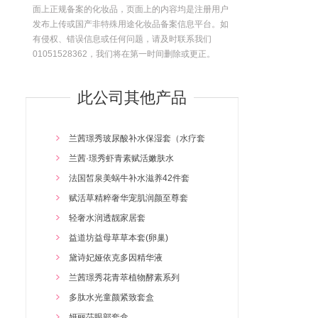
面上正规备案的化妆品，页面上的内容均是注册用户
发布上传或国产非特殊用途化妆品备案信息平台。如
有侵权、错误信息或任何问题，请及时联系我们
01051528362，我们将在第一时间删除或更正。
此公司其他产品
兰茜璟秀玻尿酸补水保湿套（水疗套
兰茜·璟秀虾青素赋活嫩肤水
法国皙泉美蜗牛补水滋养42件套
赋活草精粹奢华宠肌润颜至尊套
轻奢水润透靓家居套
益道坊益母草草本套(卵巢)
黛诗妃娅依克多因精华液
兰茜璟秀花青萃植物酵素系列
多肽水光童颜紧致套盒
妍丽莎眼部套盒