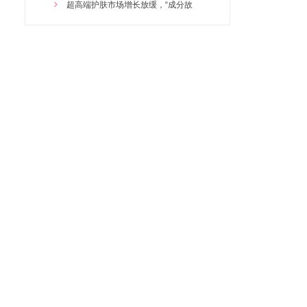
2025/10/27 19:18:49
超高端护肤市场增长放缓，“成分故
玻色因紧致驻颜精华霜
2025/10/27 19:18:16
虾青素菁纯嫩肤精华油
妍丽莎依克多因修颜乳
妍丽莎依克多因修颜精华液
妍丽莎烟酰胺靓肤精华液
MAC口红
五行泥灸
兰茜.璟秀氨基酸焕颜洁面乳
徒手淡斑四件套
益道坊熟地黄草本套(淋巴)
多肽水光童颜紧致套盒
修颜多肽舒缓赋活尊宠套
兰茜奢润优肌水光嫩肤套(水疗)
迪奥口红
兰茜璟秀洋甘菊舒颜精品套（修复套
孕之密语