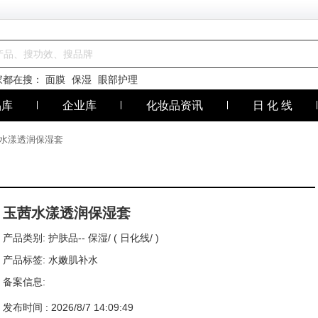
家都在搜：
面膜
保湿
眼部护理
品库
企业库
化妆品资讯
日 化 线
茜水漾透润保湿套
玉茜水漾透润保湿套
产品类别:
护肤品--
保湿/ ( 日化线/ )
产品标签: 水嫩肌补水
备案信息:
发布时间 : 2026/8/7 14:09:49