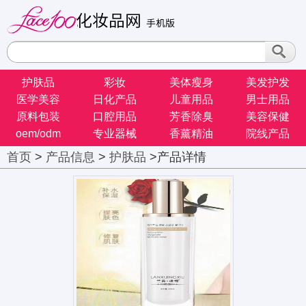
护肤品
彩妆
美体瘦身
美发护发
医学美容
日化产品
儿童用品
男士用品
原料包装
口腔用品
芳香除臭
美容保健
oem/odm
专业器械
香薰精油
院线产品
首页
>
产品信息
>
护肤品
>产品详情