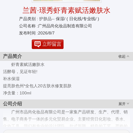
兰茜·璟秀虾青素赋活嫩肤水
产品类别 :
护肤品--
保湿/ ( 日化线/专业线/ )
公司名称 :广州品尚化妆品制造有限公司
发布时间 :2026/8/7
产品简介
收起
虾青素赋活嫩肤水
活酵母，见证年轻!
补水保湿
提亮肤色州*全包人20古肤水修复肌肤
净含量：100ml
公司介绍
展开
广州市品尚化妆品有限公司是一家集产品研发、生产、代理、销
售、电子商务于一体的多元化贸易企业。主要经营日化彩妆、香水、
化妆工具。我们有专业的设计团队、款式新颖、精良的工艺、严格的